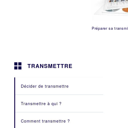
Préparer sa transmi
TRANSMETTRE
Décider de transmettre
Transmettre à qui ?
Nos conseils en cessions
Comment transmettre ?
Notre approche
Céder une entreprise à un tiers