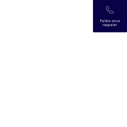
拉
Faites-vous
rappeler