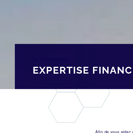
[av_breadcrumbs]
EXPERTISE FINANC
Afin de vous aidez 