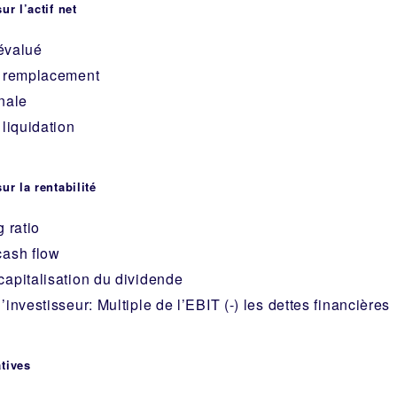
r l’actif net
éévalué
e remplacement
nale
 liquidation
r la rentabilité
 ratio
cash flow
apitalisation du dividende
investisseur: Multiple de l’EBIT (-) les dettes financières
tives