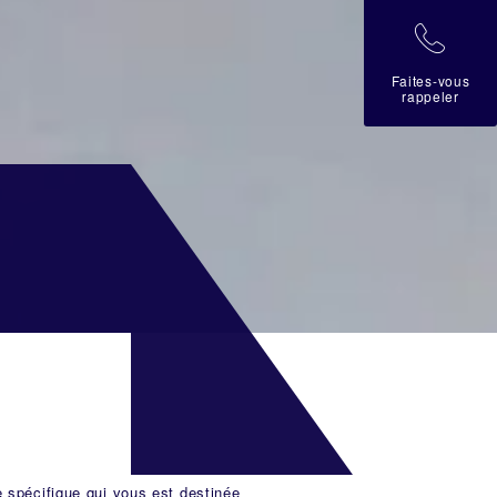
拉
Faites-vous
rappeler
e spécifique qui vous est destinée