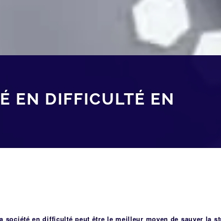
É EN DIFFICULTÉ EN
a société en difficulté peut être le meilleur moyen de sauver la s