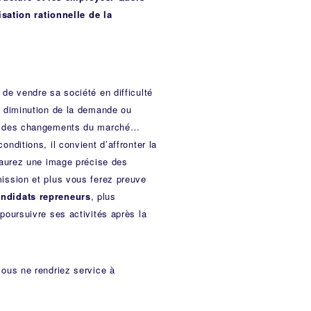
sation rationnelle de la
de vendre sa société en difficulté
a diminution de la demande ou
on des changements du marché…
nditions, il convient d’affronter la
s aurez une image précise des
ission et plus vous ferez preuve
andidats repreneurs
, plus
poursuivre ses activités après la
 vous ne rendriez service à