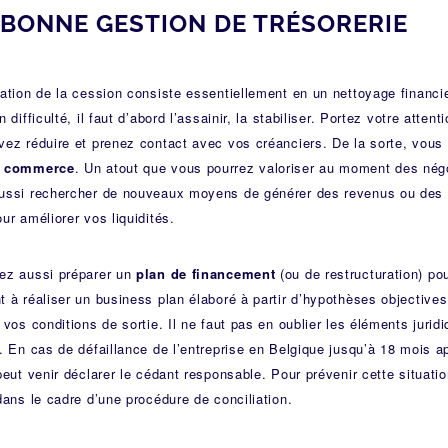
 BONNE GESTION DE TRÉSORERIE
ation de la cession consiste essentiellement en un nettoyage financi
n difficulté, il faut d’abord l’assainir, la stabiliser. Portez votre atte
ez réduire et prenez contact avec vos créanciers. De la sorte, vous
e commerce
. Un atout que vous pourrez valoriser au moment des négo
ussi rechercher de nouveaux moyens de générer des revenus ou des f
ur améliorer vos liquidités.
ez aussi préparer un
plan de financement
(ou de restructuration) po
 à réaliser un business plan élaboré à partir d’hypothèses objectives 
 vos conditions de sortie. Il ne faut pas en oublier les éléments juri
. En cas de défaillance de l’entreprise en Belgique jusqu’à 18 mois ap
peut venir déclarer le cédant responsable. Pour prévenir cette situatio
dans le cadre d’une procédure de conciliation.