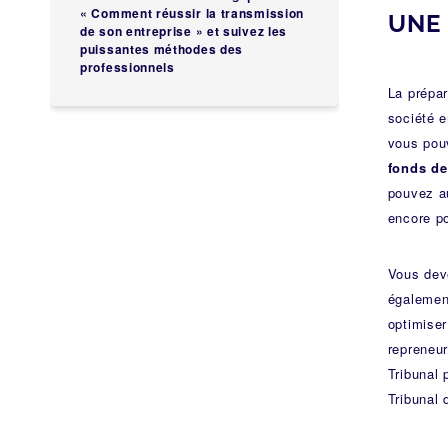
« Comment réussir la transmission
UNE
de son entreprise » et suivez les
Achat d’actifs vs achat
puissantes méthodes des
professionnels
d’actions
La prépar
société e
30 questions inspirantes pour
vous pouv
réfléchir à votre transmission
fonds d
pouvez a
Structurer un accord
encore po
Faites-vous rappeler
Vous dev
également
optimiser
Quizz Etablissements de
repreneur
comptes économiques
Tribunal 
Tribunal 