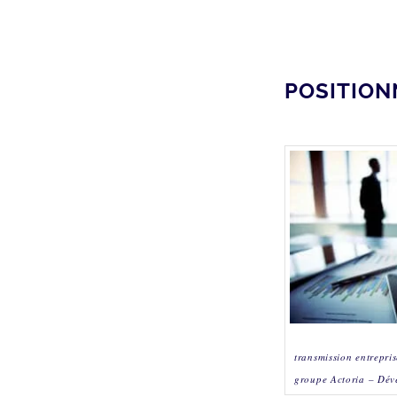
POSITION
transmission entrepr
groupe Actoria – Dév