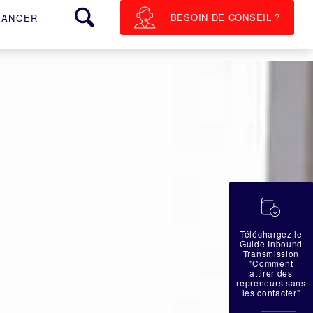
BESOIN DE CONSEIL ?
NANCER
蠟
Téléchargez le
Guide Inbound
Transmission
"Comment
attirer des
repreneurs sans
les contacter"