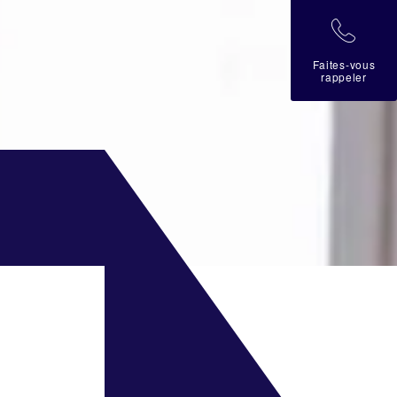
拉
Faites-vous
rappeler