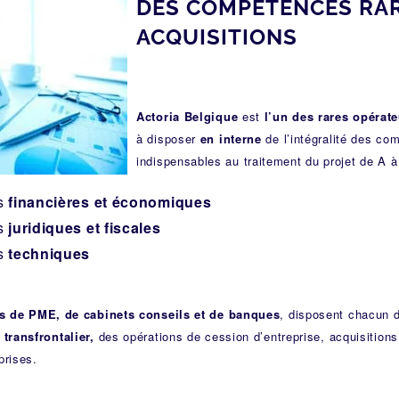
DES COMPÉTENCES RAR
ACQUISITIONS
Actoria
Belgique
est
l’un des rares opérat
à disposer
en interne
de l’intégralité des co
indispensables au traitement du projet de A à
s
financières et économiques
s
juridiques et fiscales
s
techniques
s de PME, de cabinets conseils et de banques
, disposent chacun 
transfrontalier,
des opérations de cession d’entreprise, acquisitions
prises.