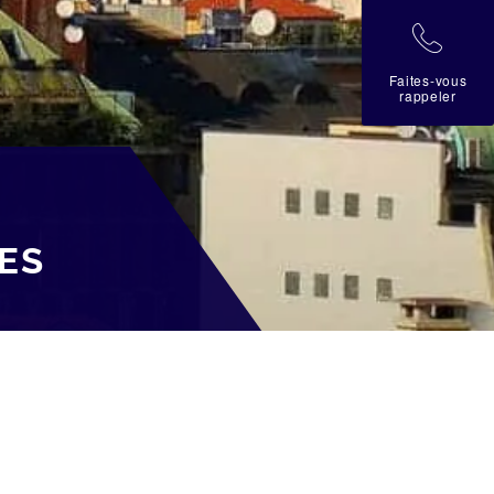
拉
Faites-vous
rappeler
ES