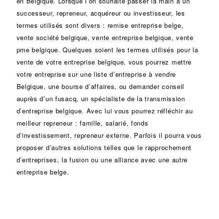
en Belgique. Lorsque l’on souhaite passer la main à un
successeur
, repreneur, acquéreur ou
investisseur
, les
termes utilisés sont divers :
remise
entreprise belge,
vente
société
belgique, vente entreprise belgique, vente
pme belgique. Quelques soient les termes utilisés pour la
vente de votre entreprise belgique, vous pourrez mettre
votre entreprise sur une liste d’entreprise à vendre
Belgique, une
bourse d’affaires
, ou demander conseil
auprès d’un
fusacq
, un spécialiste de la
transmission
d’entreprise
belgique. Avec lui vous pourrez réfléchir au
meilleur repreneur :
famille
,
salarié
,
fonds
d’investissement
, repreneur externe. Parfois il pourra vous
proposer d’autres solutions telles que le
rapprochement
d’entreprises
, la
fusion
ou une
alliance
avec une autre
entreprise belge.