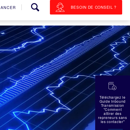
BESOIN DE CONSEIL ?
NANCER
蠟
Téléchargez le
Guide Inbound
Transmission
"Comment
attirer des
repreneurs sans
les contacter"