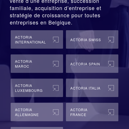
vente d’une entreprise, succession
familiale, acquisition d’entreprise et
stratégie de croissance pour toutes
entreprises en Belgique.
ACTORIA
ACTORIA SWISS
INTERNATIONAL
ACTORIA
ACTORIA SPAIN
MAROC
ACTORIA
ACTORIA ITALIA
LUXEMBOURG
ACTORIA
ACTORIA
ALLEMAGNE
FRANCE