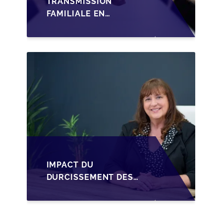
TRANSMISSION
FAMILIALE EN
WALLONIE :
STRUCTURER LA
CESSION DES PARTS
D'UNE SRL
IMPACT DU
DURCISSEMENT DES
CONDITIONS DE
CRÉDIT SUR LA
TRANSMISSION DES