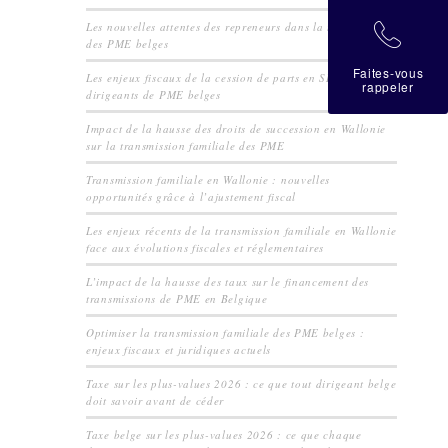
Les nouvelles attentes des repreneurs dans la transmission
拉
des PME belges
Faites-vous
Les enjeux fiscaux de la cession de parts en SRL pour les
rappeler
dirigeants de PME belges
Impact de la hausse des droits de succession en Wallonie
sur la transmission familiale des PME
Transmission familiale en Wallonie : nouvelles
opportunités grâce à l’ajustement fiscal
Les enjeux récents de la transmission familiale en Wallonie
face aux évolutions fiscales et réglementaires
L’impact de la hausse des taux sur le financement des
transmissions de PME en Belgique
Optimiser la transmission familiale des PME belges :
enjeux fiscaux et juridiques actuels
Taxe sur les plus-values 2026 : ce que tout dirigeant belge
doit savoir avant de céder
Taxe belge sur les plus-values 2026 : ce que chaque