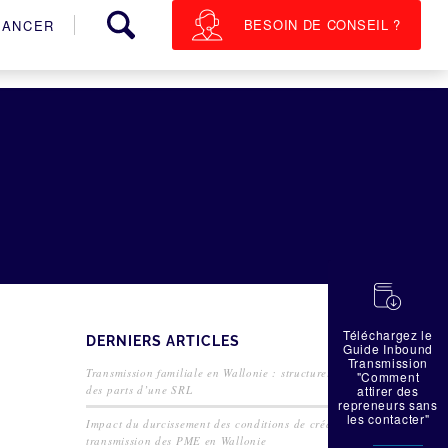
BESOIN DE CONSEIL ?
NANCER
蠟
Téléchargez le
DERNIERS ARTICLES
Guide Inbound
Transmission
Transmission familiale en Wallonie : structurer la cession
"Comment
des parts d’une SRL
attirer des
repreneurs sans
les contacter"
Impact du durcissement des conditions de crédit sur la
transmission des PME en Wallonie