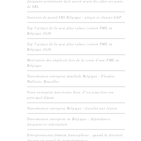
dirigeant-actionnaire doit savoir avant de céder ses parts
de SRL
Garantie de passif SRL Belgique : pièges et clauses GAP
Top 5 pièges de la taxe plus-values cession PME en
Belgique 2026
Top 5 pièges de la taxe plus-values cession PME en
Belgique 2026
Motivation des employés lors de la vente d’une PME en
Belgique
Transmission entreprise familiale Belgique : Flandre,
Wallonie, Bruxelles
Votre entreprise fonctionne bien. C’est peut-être son
principal défaut.
Transmission entreprise Belgique : fiscalité par région
Transmission entreprise en Belgique : dépendance
dirigeant et valorisation
Entrepreneuriat féminin francophone : quand la diversité
devient un signal de surperformance