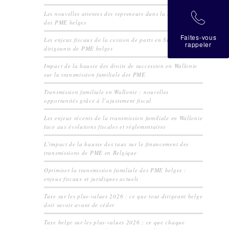
Les nouvelles attentes des repreneurs dans la transmission
拉
des PME belges
Faites-vous
Les enjeux fiscaux de la cession de parts en SRL pour les
rappeler
dirigeants de PME belges
Impact de la hausse des droits de succession en Wallonie
sur la transmission familiale des PME
Transmission familiale en Wallonie : nouvelles
opportunités grâce à l’ajustement fiscal
Les enjeux récents de la transmission familiale en Wallonie
face aux évolutions fiscales et réglementaires
L’impact de la hausse des taux sur le financement des
transmissions de PME en Belgique
Optimiser la transmission familiale des PME belges :
enjeux fiscaux et juridiques actuels
Taxe sur les plus-values 2026 : ce que tout dirigeant belge
doit savoir avant de céder
Taxe belge sur les plus-values 2026 : ce que chaque