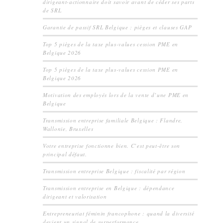
dirigeant-actionnaire doit savoir avant de céder ses parts
de SRL
Garantie de passif SRL Belgique : pièges et clauses GAP
Top 5 pièges de la taxe plus-values cession PME en
Belgique 2026
Top 5 pièges de la taxe plus-values cession PME en
Belgique 2026
Motivation des employés lors de la vente d’une PME en
Belgique
Transmission entreprise familiale Belgique : Flandre,
Wallonie, Bruxelles
Votre entreprise fonctionne bien. C’est peut-être son
principal défaut.
Transmission entreprise Belgique : fiscalité par région
Transmission entreprise en Belgique : dépendance
dirigeant et valorisation
Entrepreneuriat féminin francophone : quand la diversité
devient un signal de surperformance