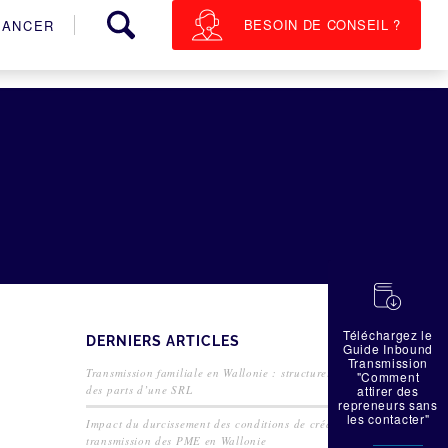
BESOIN DE CONSEIL ?
NANCER
蠟
Téléchargez le
DERNIERS ARTICLES
Guide Inbound
Transmission
Transmission familiale en Wallonie : structurer la cession
"Comment
des parts d’une SRL
attirer des
repreneurs sans
les contacter"
Impact du durcissement des conditions de crédit sur la
transmission des PME en Wallonie