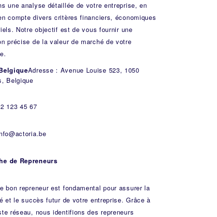
ns une analyse détaillée de votre entreprise, en
en compte divers critères financiers, économiques
iels. Notre objectif est de vous fournir une
on précise de la valeur de marché de votre
e.
 Belgique
Adresse : Avenue Louise 523, 1050
s, Belgique
 2 123 45 67
info@actoria.be
he de Repreneurs
le bon repreneur est fondamental pour assurer la
té et le succès futur de votre entreprise. Grâce à
ste réseau, nous identifions des repreneurs