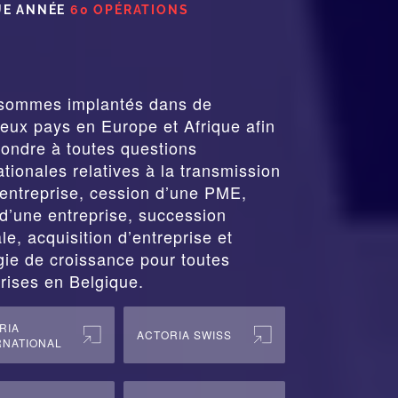
E ANNÉE
60 OPÉRATIONS
sommes implantés dans de
ux pays en Europe et Afrique afin
ondre à toutes questions
ationales relatives à la
transmission
entreprise,
cession
d’une PME,
d’une entreprise, succession
ale, acquisition d’entreprise et
gie de croissance pour toutes
rises en Belgique.
RIA
ACTORIA SWISS
RNATIONAL