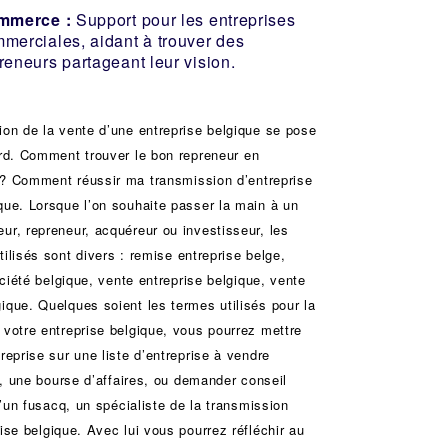
mmerce :
Support pour les entreprises
merciales, aidant à trouver des
reneurs partageant leur vision.
ion de la vente d’une
entreprise
belgique se pose
ard. Comment trouver le bon
repreneur
en
e? Comment réussir ma
transmission d’entreprise
que. Lorsque l’on souhaite passer la main à un
eur
, repreneur, acquéreur ou
investisseur
, les
ilisés sont divers :
remise
entreprise belge,
ciété
belgique, vente entreprise belgique, vente
ique. Quelques soient les termes utilisés pour la
 votre entreprise belgique, vous pourrez mettre
treprise sur une liste d’entreprise à vendre
e, une
bourse d’affaires
, ou demander conseil
d’un
fusacq
, un spécialiste de la
transmission
rise
belgique. Avec lui vous pourrez réfléchir au