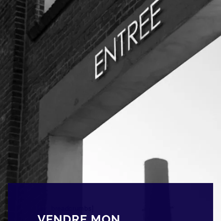
[av_breadcrumbs]
VENDRE MON