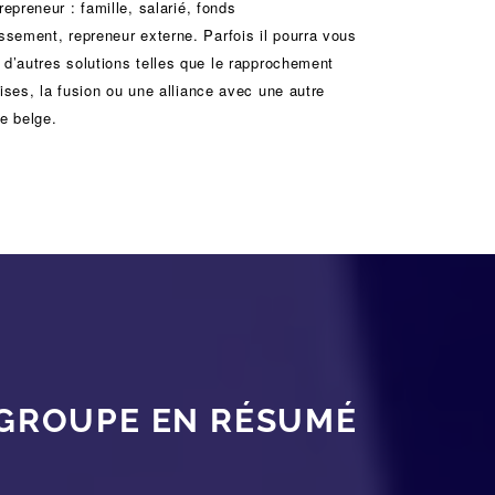
 repreneur :
famille
,
salarié
,
fonds
issement
, repreneur externe. Parfois il pourra vous
 d’autres solutions telles que le
rapprochement
rises
, la
fusion
ou une
alliance
avec une autre
se belge.
 GROUPE EN RÉSUMÉ