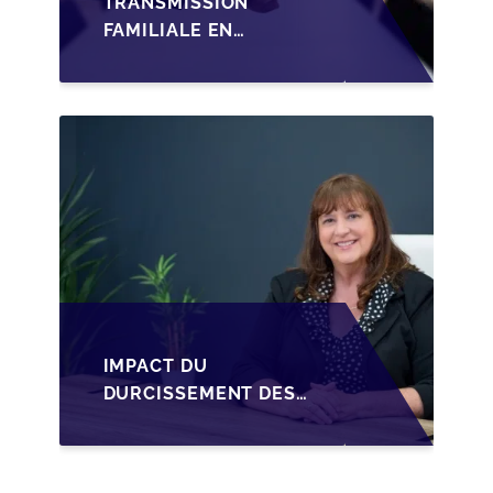
TRANSMISSION
FAMILIALE EN
WALLONIE :
STRUCTURER LA
CESSION DES PARTS
D'UNE SRL
IMPACT DU
DURCISSEMENT DES
CONDITIONS DE
CRÉDIT SUR LA
TRANSMISSION DES