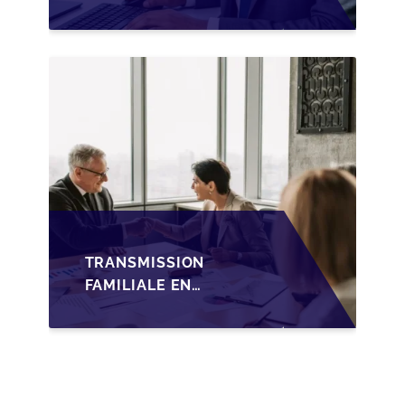
SUCCESSION EN
WALLONIE SUR LA
TRANSMISSION
FAMILIALE DES PME
TRANSMISSION
FAMILIALE EN
WALLONIE :
NOUVELLES
OPPORTUNITÉS GRÂCE
À L’AJUSTEMENT
FISCAL