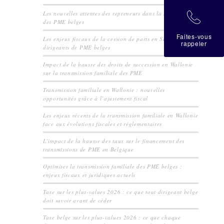
Les nouvelles attentes des repreneurs dans la transmission
拉
des PME belges
Faites-vous
Les enjeux fiscaux de la cession de parts en SRL pour les
rappeler
dirigeants de PME belges
Impact de la hausse des droits de succession en Wallonie
sur la transmission familiale des PME
Transmission familiale en Wallonie : nouvelles
opportunités grâce à l’ajustement fiscal
Les enjeux récents de la transmission familiale en Wallonie
face aux évolutions fiscales et réglementaires
L’impact de la hausse des taux sur le financement des
transmissions de PME en Belgique
Optimiser la transmission familiale des PME belges :
enjeux fiscaux et juridiques actuels
Taxe sur les plus-values 2026 : ce que tout dirigeant belge
doit savoir avant de céder
Taxe belge sur les plus-values 2026 : ce que chaque