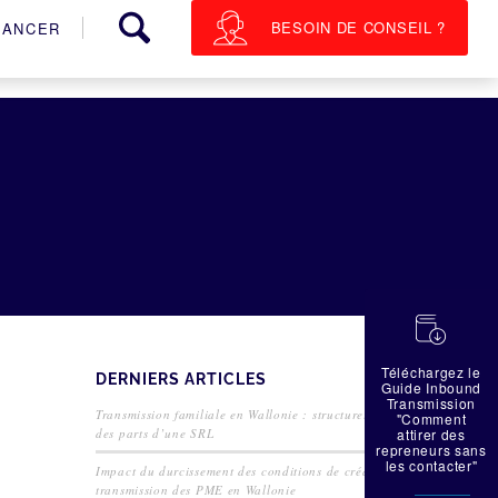
BESOIN DE CONSEIL ?
NANCER
蠟
Téléchargez le
DERNIERS ARTICLES
Guide Inbound
Transmission
Transmission familiale en Wallonie : structurer la cession
"Comment
des parts d’une SRL
attirer des
repreneurs sans
les contacter"
Impact du durcissement des conditions de crédit sur la
transmission des PME en Wallonie