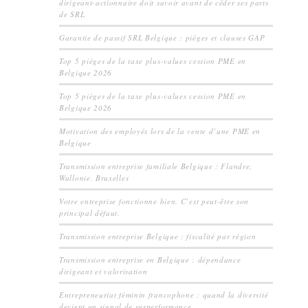
dirigeant-actionnaire doit savoir avant de céder ses parts
de SRL
Garantie de passif SRL Belgique : pièges et clauses GAP
Top 5 pièges de la taxe plus-values cession PME en
Belgique 2026
Top 5 pièges de la taxe plus-values cession PME en
Belgique 2026
Motivation des employés lors de la vente d’une PME en
Belgique
Transmission entreprise familiale Belgique : Flandre,
Wallonie, Bruxelles
Votre entreprise fonctionne bien. C’est peut-être son
principal défaut.
Transmission entreprise Belgique : fiscalité par région
Transmission entreprise en Belgique : dépendance
dirigeant et valorisation
Entrepreneuriat féminin francophone : quand la diversité
devient un signal de surperformance