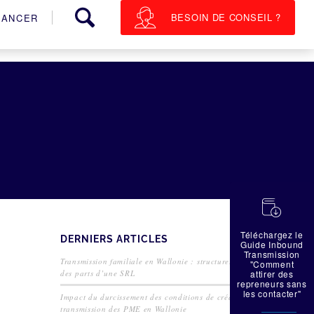
BESOIN DE CONSEIL ?
NANCER
蠟
Téléchargez le
DERNIERS ARTICLES
Guide Inbound
Transmission
Transmission familiale en Wallonie : structurer la cession
"Comment
des parts d’une SRL
attirer des
repreneurs sans
les contacter"
Impact du durcissement des conditions de crédit sur la
transmission des PME en Wallonie