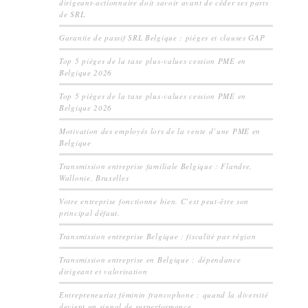
dirigeant-actionnaire doit savoir avant de céder ses parts
de SRL
Garantie de passif SRL Belgique : pièges et clauses GAP
Top 5 pièges de la taxe plus-values cession PME en
Belgique 2026
Top 5 pièges de la taxe plus-values cession PME en
Belgique 2026
Motivation des employés lors de la vente d’une PME en
Belgique
Transmission entreprise familiale Belgique : Flandre,
Wallonie, Bruxelles
Votre entreprise fonctionne bien. C’est peut-être son
principal défaut.
Transmission entreprise Belgique : fiscalité par région
Transmission entreprise en Belgique : dépendance
dirigeant et valorisation
Entrepreneuriat féminin francophone : quand la diversité
devient un signal de surperformance