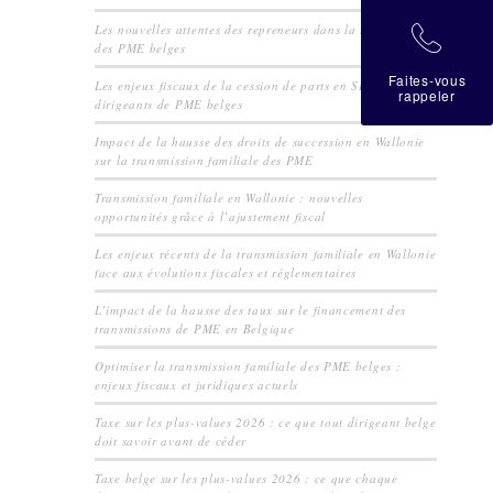
Les nouvelles attentes des repreneurs dans la transmission
拉
des PME belges
Faites-vous
Les enjeux fiscaux de la cession de parts en SRL pour les
rappeler
dirigeants de PME belges
Impact de la hausse des droits de succession en Wallonie
sur la transmission familiale des PME
Transmission familiale en Wallonie : nouvelles
opportunités grâce à l’ajustement fiscal
Les enjeux récents de la transmission familiale en Wallonie
face aux évolutions fiscales et réglementaires
L’impact de la hausse des taux sur le financement des
transmissions de PME en Belgique
Optimiser la transmission familiale des PME belges :
enjeux fiscaux et juridiques actuels
Taxe sur les plus-values 2026 : ce que tout dirigeant belge
doit savoir avant de céder
Taxe belge sur les plus-values 2026 : ce que chaque