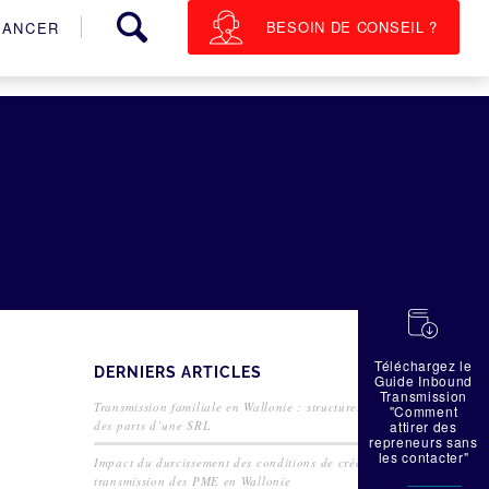
BESOIN DE CONSEIL ?
NANCER
蠟
Téléchargez le
DERNIERS ARTICLES
Guide Inbound
Transmission
Transmission familiale en Wallonie : structurer la cession
"Comment
des parts d’une SRL
attirer des
repreneurs sans
les contacter"
Impact du durcissement des conditions de crédit sur la
transmission des PME en Wallonie