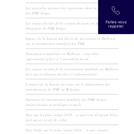
Les nouvelles attentes des repreneurs dans la transmission
拉
des PME belges
Faites-vous
Les enjeux fiscaux de la cession de parts en SRL pour les
rappeler
dirigeants de PME belges
Impact de la hausse des droits de succession en Wallonie
sur la transmission familiale des PME
Transmission familiale en Wallonie : nouvelles
opportunités grâce à l’ajustement fiscal
Les enjeux récents de la transmission familiale en Wallonie
face aux évolutions fiscales et réglementaires
L’impact de la hausse des taux sur le financement des
transmissions de PME en Belgique
Optimiser la transmission familiale des PME belges :
enjeux fiscaux et juridiques actuels
Taxe sur les plus-values 2026 : ce que tout dirigeant belge
doit savoir avant de céder
Taxe belge sur les plus-values 2026 : ce que chaque