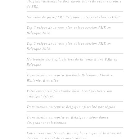
dirigeant-actionnaire doit savoir avant de céder ses parts
de SRL
Garantie de passif SRL Belgique : pièges et clauses GAP
Top 5 pièges de la taxe plus-values cession PME en
Belgique 2026
Top 5 pièges de la taxe plus-values cession PME en
Belgique 2026
Motivation des employés lors de la vente d’une PME en
Belgique
Transmission entreprise familiale Belgique : Flandre,
Wallonie, Bruxelles
Votre entreprise fonctionne bien. C’est peut-être son
principal défaut.
Transmission entreprise Belgique : fiscalité par région
Transmission entreprise en Belgique : dépendance
dirigeant et valorisation
Entrepreneuriat féminin francophone : quand la diversité
devient un signal de surperformance