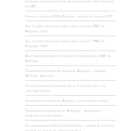
dirigeant-actionnaire doit savoir avant de céder ses parts
de SRL
Garantie de passif SRL Belgique : pièges et clauses GAP
Top 5 pièges de la taxe plus-values cession PME en
Belgique 2026
Top 5 pièges de la taxe plus-values cession PME en
Belgique 2026
Motivation des employés lors de la vente d’une PME en
Belgique
Transmission entreprise familiale Belgique : Flandre,
Wallonie, Bruxelles
Votre entreprise fonctionne bien. C’est peut-être son
principal défaut.
Transmission entreprise Belgique : fiscalité par région
Transmission entreprise en Belgique : dépendance
dirigeant et valorisation
Entrepreneuriat féminin francophone : quand la diversité
devient un signal de surperformance