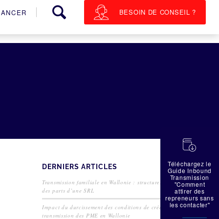
BESOIN DE CONSEIL ?
NANCER
蠟
Téléchargez le
DERNIERS ARTICLES
Guide Inbound
Transmission
Transmission familiale en Wallonie : structurer la cession
"Comment
des parts d’une SRL
attirer des
repreneurs sans
les contacter"
Impact du durcissement des conditions de crédit sur la
transmission des PME en Wallonie