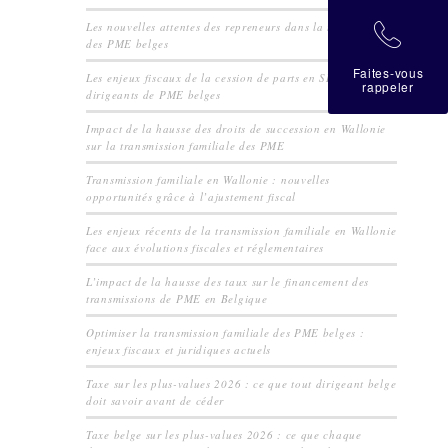
Les nouvelles attentes des repreneurs dans la transmission
拉
des PME belges
Faites-vous
Les enjeux fiscaux de la cession de parts en SRL pour les
rappeler
dirigeants de PME belges
Impact de la hausse des droits de succession en Wallonie
sur la transmission familiale des PME
Transmission familiale en Wallonie : nouvelles
opportunités grâce à l’ajustement fiscal
Les enjeux récents de la transmission familiale en Wallonie
face aux évolutions fiscales et réglementaires
L’impact de la hausse des taux sur le financement des
transmissions de PME en Belgique
Optimiser la transmission familiale des PME belges :
enjeux fiscaux et juridiques actuels
Taxe sur les plus-values 2026 : ce que tout dirigeant belge
doit savoir avant de céder
Taxe belge sur les plus-values 2026 : ce que chaque