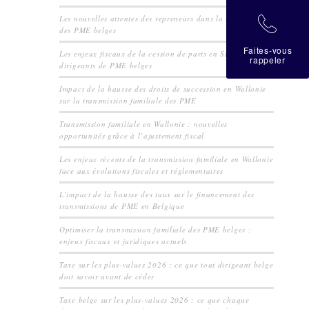
Les nouvelles attentes des repreneurs dans la transmission
拉
des PME belges
Faites-vous
Les enjeux fiscaux de la cession de parts en SRL pour les
rappeler
dirigeants de PME belges
Impact de la hausse des droits de succession en Wallonie
sur la transmission familiale des PME
Transmission familiale en Wallonie : nouvelles
opportunités grâce à l’ajustement fiscal
Les enjeux récents de la transmission familiale en Wallonie
face aux évolutions fiscales et réglementaires
L’impact de la hausse des taux sur le financement des
transmissions de PME en Belgique
Optimiser la transmission familiale des PME belges :
enjeux fiscaux et juridiques actuels
Taxe sur les plus-values 2026 : ce que tout dirigeant belge
doit savoir avant de céder
Taxe belge sur les plus-values 2026 : ce que chaque