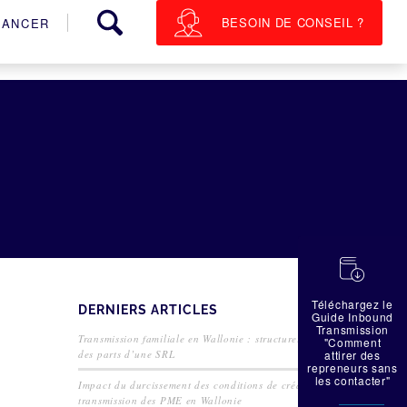
BESOIN DE CONSEIL ?
NANCER
蠟
Téléchargez le
DERNIERS ARTICLES
Guide Inbound
Transmission
Transmission familiale en Wallonie : structurer la cession
"Comment
des parts d’une SRL
attirer des
repreneurs sans
les contacter"
Impact du durcissement des conditions de crédit sur la
transmission des PME en Wallonie