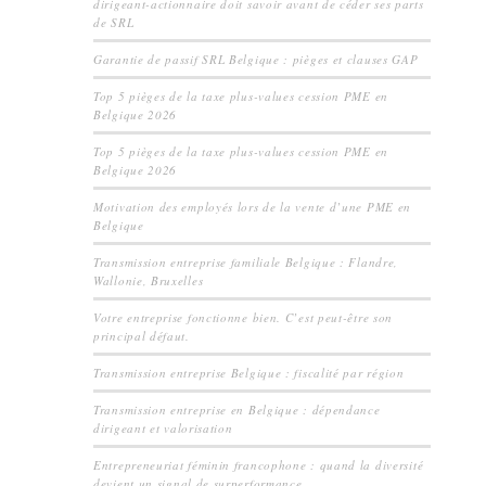
dirigeant-actionnaire doit savoir avant de céder ses parts
de SRL
Garantie de passif SRL Belgique : pièges et clauses GAP
Top 5 pièges de la taxe plus-values cession PME en
Belgique 2026
Top 5 pièges de la taxe plus-values cession PME en
Belgique 2026
Motivation des employés lors de la vente d’une PME en
Belgique
Transmission entreprise familiale Belgique : Flandre,
Wallonie, Bruxelles
Votre entreprise fonctionne bien. C’est peut-être son
principal défaut.
Transmission entreprise Belgique : fiscalité par région
Transmission entreprise en Belgique : dépendance
dirigeant et valorisation
Entrepreneuriat féminin francophone : quand la diversité
devient un signal de surperformance