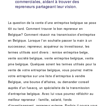
commerciales, aidant à trouver des
repreneurs partageant leur vision.
La question de la vente d’une
entreprise
belgique se pose
tôt ou tard. Comment trouver le bon
repreneur
en
Belgique? Comment réussir ma
transmission d’entreprise
en Belgique. Lorsque l’on souhaite passer la main à un
successeur
, repreneur, acquéreur ou
investisseur
, les
termes utilisés sont divers :
remise
entreprise belge,
vente
société
belgique, vente entreprise belgique, vente
pme belgique. Quelques soient les termes utilisés pour la
vente de votre entreprise belgique, vous pourrez mettre
votre entreprise sur une liste d’entreprise à vendre
Belgique, une
bourse d’affaires
, ou demander conseil
auprès d’un
fusacq
, un spécialiste de la
transmission
d’entreprise
belgique. Avec lui vous pourrez réfléchir au
meilleur repreneur :
famille
,
salarié
,
fonds
d’investissement
, repreneur externe. Parfois il pourra vous