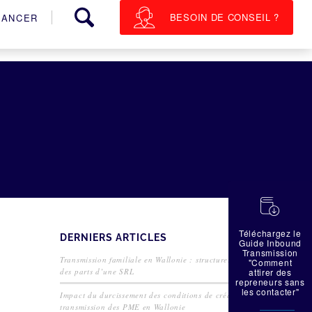
BESOIN DE CONSEIL ?
NANCER
蠟
Téléchargez le
DERNIERS ARTICLES
Guide Inbound
Transmission
Transmission familiale en Wallonie : structurer la cession
"Comment
des parts d’une SRL
attirer des
repreneurs sans
les contacter"
Impact du durcissement des conditions de crédit sur la
transmission des PME en Wallonie