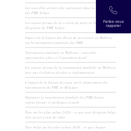
Les nouvelles attentes des repreneurs dans la transmission
拉
des PME belges
Faites-vous
Les enjeux fiscaux de la cession de parts en SRL pour les
rappeler
dirigeants de PME belges
Impact de la hausse des droits de succession en Wallonie
sur la transmission familiale des PME
Transmission familiale en Wallonie : nouvelles
opportunités grâce à l’ajustement fiscal
Les enjeux récents de la transmission familiale en Wallonie
face aux évolutions fiscales et réglementaires
L’impact de la hausse des taux sur le financement des
transmissions de PME en Belgique
Optimiser la transmission familiale des PME belges :
enjeux fiscaux et juridiques actuels
Taxe sur les plus-values 2026 : ce que tout dirigeant belge
doit savoir avant de céder
Taxe belge sur les plus-values 2026 : ce que chaque