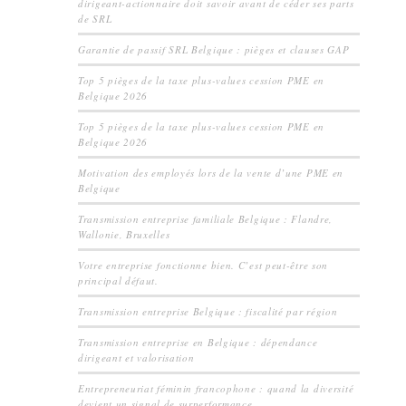
dirigeant-actionnaire doit savoir avant de céder ses parts
de SRL
Garantie de passif SRL Belgique : pièges et clauses GAP
Top 5 pièges de la taxe plus-values cession PME en
Belgique 2026
Top 5 pièges de la taxe plus-values cession PME en
Belgique 2026
Motivation des employés lors de la vente d’une PME en
Belgique
Transmission entreprise familiale Belgique : Flandre,
Wallonie, Bruxelles
Votre entreprise fonctionne bien. C’est peut-être son
principal défaut.
Transmission entreprise Belgique : fiscalité par région
Transmission entreprise en Belgique : dépendance
dirigeant et valorisation
Entrepreneuriat féminin francophone : quand la diversité
devient un signal de surperformance