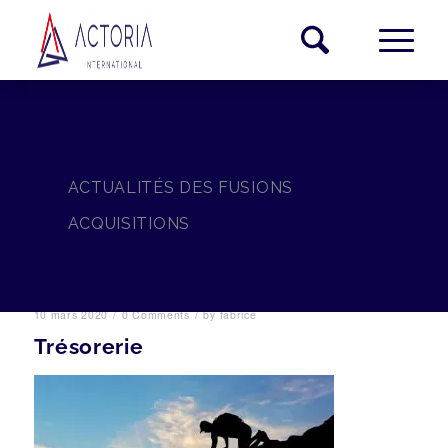
ACTUALITÉS DES FUSIONS
ACQUISITIONS
/
/
10 mars 2020
0 Comments
by
fabrice
Trésorerie