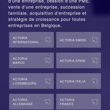
d’une entreprise,
cession
d’une PME,
vente d’une entreprise, succession
familiale, acquisition d’entreprise et
stratégie de croissance pour toutes
entreprises en Belgique.
ACTORIA
ACTORIA SWISS
INTERNATIONAL
ACTORIA
ACTORIA SPAIN
MAROC
ACTORIA
ACTORIA ITALIA
LUXEMBOURG
ACTORIA
ACTORIA
ALLEMAGNE
FRANCE