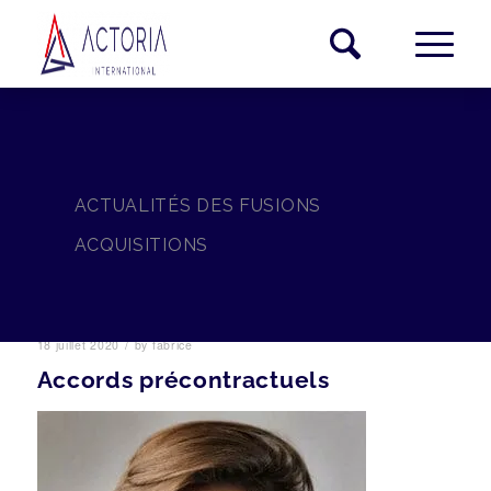
ACTUALITÉS DES FUSIONS
ACQUISITIONS
/
18 juillet 2020
by
fabrice
Accords précontractuels