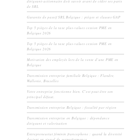
dirigeant-actionnaire doit savoir avant de céder ses parts
de SRL
Garantie de passif SRL Belgique : pièges et clauses GAP
Top 5 pièges de la taxe plus-values cession PME en
Belgique 2026
Top 5 pièges de la taxe plus-values cession PME en
Belgique 2026
Motivation des employés lors de la vente d’une PME en
Belgique
Transmission entreprise familiale Belgique : Flandre,
Wallonie, Bruxelles
Votre entreprise fonctionne bien. C’est peut-être son
principal défaut.
Transmission entreprise Belgique : fiscalité par région
Transmission entreprise en Belgique : dépendance
dirigeant et valorisation
Entrepreneuriat féminin francophone : quand la diversité
devient un signal de surperformance