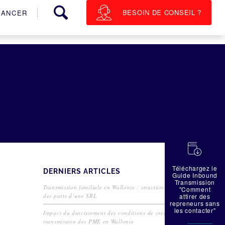
BESOIN DE CONSEIL ?
NANCER
蠟
Téléchargez le
DERNIERS ARTICLES
Guide Inbound
Transmission
Transmission familiale en Wallonie : structurer la cession
"Comment
des parts d’une SRL
attirer des
repreneurs sans
les contacter"
Impact du durcissement des conditions de crédit sur la
transmission des PME en Wallonie