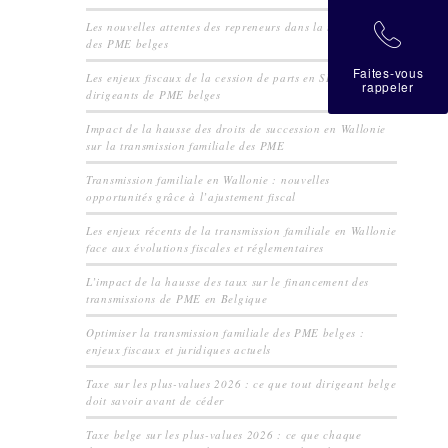
Les nouvelles attentes des repreneurs dans la transmission
拉
des PME belges
Faites-vous
Les enjeux fiscaux de la cession de parts en SRL pour les
rappeler
dirigeants de PME belges
Impact de la hausse des droits de succession en Wallonie
sur la transmission familiale des PME
Transmission familiale en Wallonie : nouvelles
opportunités grâce à l’ajustement fiscal
Les enjeux récents de la transmission familiale en Wallonie
face aux évolutions fiscales et réglementaires
L’impact de la hausse des taux sur le financement des
transmissions de PME en Belgique
Optimiser la transmission familiale des PME belges :
enjeux fiscaux et juridiques actuels
Taxe sur les plus-values 2026 : ce que tout dirigeant belge
doit savoir avant de céder
Taxe belge sur les plus-values 2026 : ce que chaque