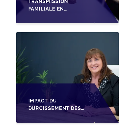
TRANSMISSION
FAMILIALE EN
WALLONIE :
STRUCTURER LA
CESSION DES PARTS
D'UNE SRL
IMPACT DU
DURCISSEMENT DES
CONDITIONS DE
CRÉDIT SUR LA
TRANSMISSION DES