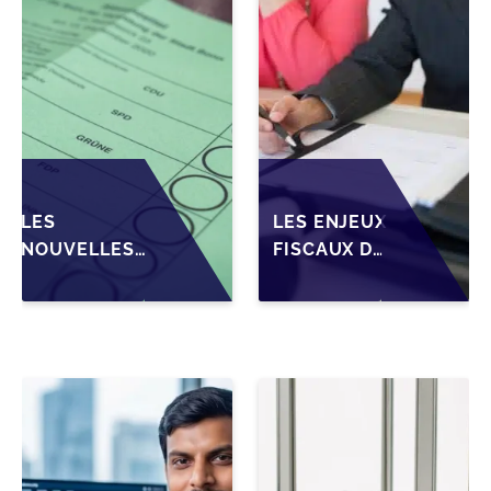
WALLONIE
LES
LES ENJEUX
NOUVELLES
FISCAUX DE
ATTENTES DES
LA CESSION
REPRENEURS
DE PARTS
DANS LA
EN SRL
TRANSMISSION
POUR LES
DES PME
DIRIGEANTS
BELGES
DE PME
BELGES