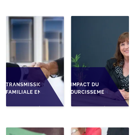
TRANSMISSION
IMPACT DU
FAMILIALE EN
DURCISSEMENT
WALLONIE :
DES
STRUCTURER
CONDITIONS DE
LA CESSION
CRÉDIT SUR LA
DES PARTS
TRANSMISSION
D'UNE SRL
DES PME EN