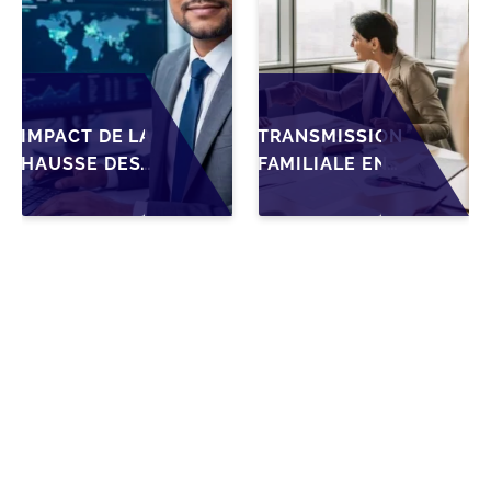
IMPACT DE LA
TRANSMISSION
HAUSSE DES
FAMILIALE EN
DROITS DE
WALLONIE :
SUCCESSION
NOUVELLES
EN WALLONIE
OPPORTUNITÉS
SUR LA
GRÂCE À
TRANSMISSION
L’AJUSTEMENT
FAMILIALE DES
FISCAL
PME