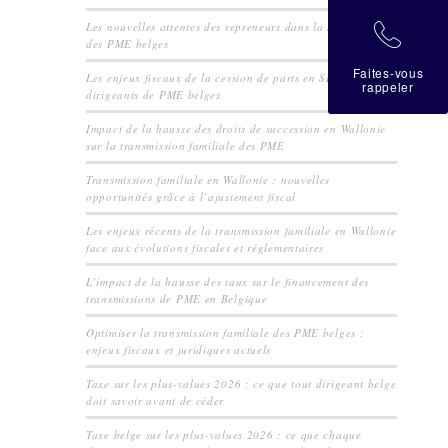
Les nouvelles attentes des repreneurs dans la transmission
拉
des PME belges
Faites-vous
Les enjeux fiscaux de la cession de parts en SRL pour les
rappeler
dirigeants de PME belges
Impact de la hausse des droits de succession en Wallonie
sur la transmission familiale des PME
Transmission familiale en Wallonie : nouvelles
opportunités grâce à l’ajustement fiscal
Les enjeux récents de la transmission familiale en Wallonie
face aux évolutions fiscales et réglementaires
L’impact de la hausse des taux sur le financement des
transmissions de PME en Belgique
Optimiser la transmission familiale des PME belges :
enjeux fiscaux et juridiques actuels
Taxe sur les plus-values 2026 : ce que tout dirigeant belge
doit savoir avant de céder
Taxe belge sur les plus-values 2026 : ce que chaque