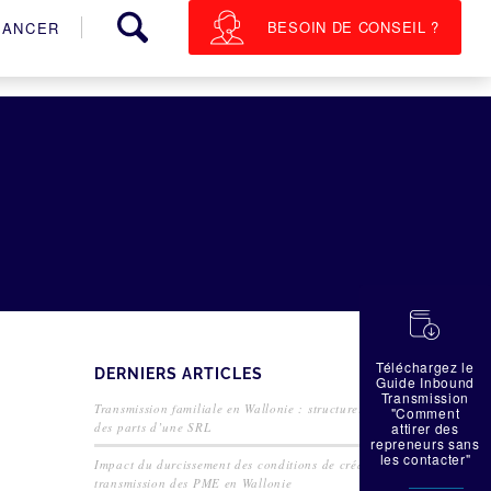
BESOIN DE CONSEIL ?
NANCER
蠟
Téléchargez le
DERNIERS ARTICLES
Guide Inbound
Transmission
Transmission familiale en Wallonie : structurer la cession
"Comment
des parts d’une SRL
attirer des
repreneurs sans
les contacter"
Impact du durcissement des conditions de crédit sur la
transmission des PME en Wallonie