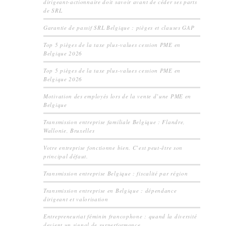
dirigeant-actionnaire doit savoir avant de céder ses parts
de SRL
Garantie de passif SRL Belgique : pièges et clauses GAP
Top 5 pièges de la taxe plus-values cession PME en
Belgique 2026
Top 5 pièges de la taxe plus-values cession PME en
Belgique 2026
Motivation des employés lors de la vente d’une PME en
Belgique
Transmission entreprise familiale Belgique : Flandre,
Wallonie, Bruxelles
Votre entreprise fonctionne bien. C’est peut-être son
principal défaut.
Transmission entreprise Belgique : fiscalité par région
Transmission entreprise en Belgique : dépendance
dirigeant et valorisation
Entrepreneuriat féminin francophone : quand la diversité
devient un signal de surperformance