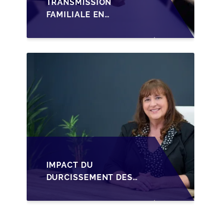
TRANSMISSION
FAMILIALE EN
WALLONIE :
STRUCTURER LA
CESSION DES PARTS
D'UNE SRL
IMPACT DU
DURCISSEMENT DES
CONDITIONS DE
CRÉDIT SUR LA
TRANSMISSION DES