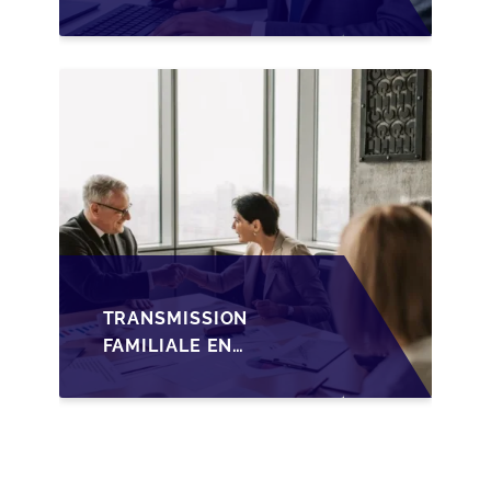
SUCCESSION EN
WALLONIE SUR LA
TRANSMISSION
FAMILIALE DES PME
TRANSMISSION
FAMILIALE EN
WALLONIE :
NOUVELLES
OPPORTUNITÉS GRÂCE
À L’AJUSTEMENT
FISCAL