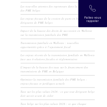
Les nouvelles attentes des repreneurs dans la transmission
拉
des PME belges
Faites-vous
Les enjeux fiscaux de la cession de parts en SRL pour les
rappeler
dirigeants de PME belges
Impact de la hausse des droits de succession en Wallonie
sur la transmission familiale des PME
Transmission familiale en Wallonie : nouvelles
opportunités grâce à l’ajustement fiscal
Les enjeux récents de la transmission familiale en Wallonie
face aux évolutions fiscales et réglementaires
L’impact de la hausse des taux sur le financement des
transmissions de PME en Belgique
Optimiser la transmission familiale des PME belges :
enjeux fiscaux et juridiques actuels
Taxe sur les plus-values 2026 : ce que tout dirigeant belge
doit savoir avant de céder
Taxe belge sur les plus-values 2026 : ce que chaque