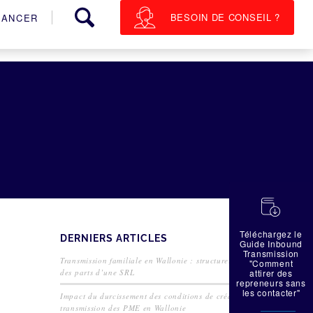
BESOIN DE CONSEIL ?
NANCER
蠟
Téléchargez le
DERNIERS ARTICLES
Guide Inbound
Transmission
Transmission familiale en Wallonie : structurer la cession
"Comment
des parts d’une SRL
attirer des
repreneurs sans
les contacter"
Impact du durcissement des conditions de crédit sur la
transmission des PME en Wallonie