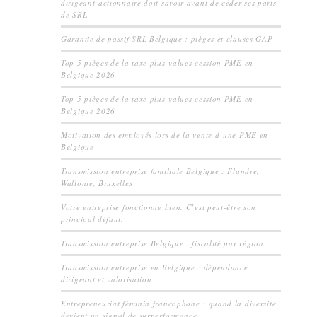
dirigeant-actionnaire doit savoir avant de céder ses parts
de SRL
Garantie de passif SRL Belgique : pièges et clauses GAP
Top 5 pièges de la taxe plus-values cession PME en
Belgique 2026
Top 5 pièges de la taxe plus-values cession PME en
Belgique 2026
Motivation des employés lors de la vente d’une PME en
Belgique
Transmission entreprise familiale Belgique : Flandre,
Wallonie, Bruxelles
Votre entreprise fonctionne bien. C’est peut-être son
principal défaut.
Transmission entreprise Belgique : fiscalité par région
Transmission entreprise en Belgique : dépendance
dirigeant et valorisation
Entrepreneuriat féminin francophone : quand la diversité
devient un signal de surperformance