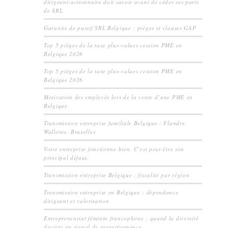
dirigeant-actionnaire doit savoir avant de céder ses parts
de SRL
Garantie de passif SRL Belgique : pièges et clauses GAP
Top 5 pièges de la taxe plus-values cession PME en
Belgique 2026
Top 5 pièges de la taxe plus-values cession PME en
Belgique 2026
Motivation des employés lors de la vente d’une PME en
Belgique
Transmission entreprise familiale Belgique : Flandre,
Wallonie, Bruxelles
Votre entreprise fonctionne bien. C’est peut-être son
principal défaut.
Transmission entreprise Belgique : fiscalité par région
Transmission entreprise en Belgique : dépendance
dirigeant et valorisation
Entrepreneuriat féminin francophone : quand la diversité
devient un signal de surperformance