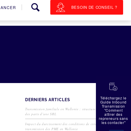
BESOIN DE CONSEIL ?
NANCER
蠟
Téléchargez le
DERNIERS ARTICLES
Guide Inbound
Transmission
Transmission familiale en Wallonie : structurer la cession
"Comment
des parts d’une SRL
attirer des
repreneurs sans
les contacter"
Impact du durcissement des conditions de crédit sur la
transmission des PME en Wallonie