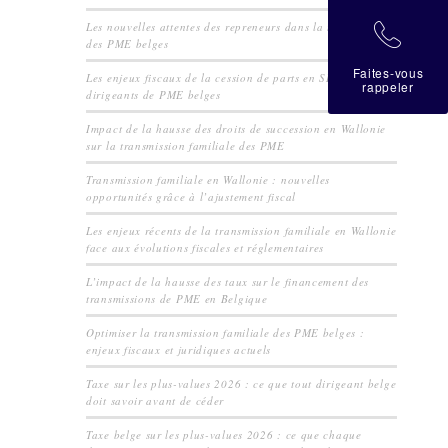
Les nouvelles attentes des repreneurs dans la transmission
拉
des PME belges
Faites-vous
Les enjeux fiscaux de la cession de parts en SRL pour les
rappeler
dirigeants de PME belges
Impact de la hausse des droits de succession en Wallonie
sur la transmission familiale des PME
Transmission familiale en Wallonie : nouvelles
opportunités grâce à l’ajustement fiscal
Les enjeux récents de la transmission familiale en Wallonie
face aux évolutions fiscales et réglementaires
L’impact de la hausse des taux sur le financement des
transmissions de PME en Belgique
Optimiser la transmission familiale des PME belges :
enjeux fiscaux et juridiques actuels
Taxe sur les plus-values 2026 : ce que tout dirigeant belge
doit savoir avant de céder
Taxe belge sur les plus-values 2026 : ce que chaque