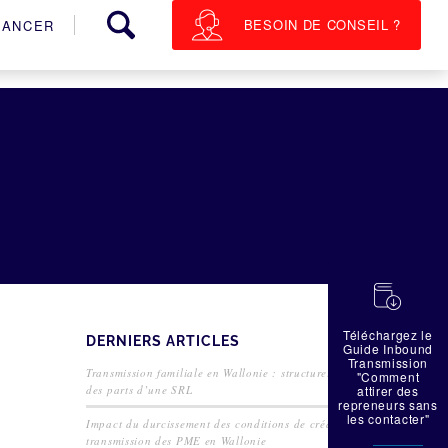
BESOIN DE CONSEIL ?
NANCER
蠟
Téléchargez le
DERNIERS ARTICLES
Guide Inbound
Transmission
Transmission familiale en Wallonie : structurer la cession
"Comment
des parts d’une SRL
attirer des
repreneurs sans
les contacter"
Impact du durcissement des conditions de crédit sur la
transmission des PME en Wallonie