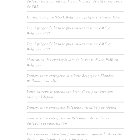
dirigeant-actionnaire doit savoir avant de céder ses parts
de SRL
Garantie de passif SRL Belgique : pièges et clauses GAP
Top 5 pièges de la taxe plus-values cession PME en
Belgique 2026
Top 5 pièges de la taxe plus-values cession PME en
Belgique 2026
Motivation des employés lors de la vente d’une PME en
Belgique
Transmission entreprise familiale Belgique : Flandre,
Wallonie, Bruxelles
Votre entreprise fonctionne bien. C’est peut-être son
principal défaut.
Transmission entreprise Belgique : fiscalité par région
Transmission entreprise en Belgique : dépendance
dirigeant et valorisation
Entrepreneuriat féminin francophone : quand la diversité
devient un signal de surperformance