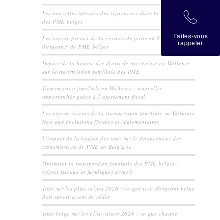
Les nouvelles attentes des repreneurs dans la transmission
拉
des PME belges
Faites-vous
Les enjeux fiscaux de la cession de parts en SRL pour les
rappeler
dirigeants de PME belges
Impact de la hausse des droits de succession en Wallonie
sur la transmission familiale des PME
Transmission familiale en Wallonie : nouvelles
opportunités grâce à l’ajustement fiscal
Les enjeux récents de la transmission familiale en Wallonie
face aux évolutions fiscales et réglementaires
L’impact de la hausse des taux sur le financement des
transmissions de PME en Belgique
Optimiser la transmission familiale des PME belges :
enjeux fiscaux et juridiques actuels
Taxe sur les plus-values 2026 : ce que tout dirigeant belge
doit savoir avant de céder
Taxe belge sur les plus-values 2026 : ce que chaque