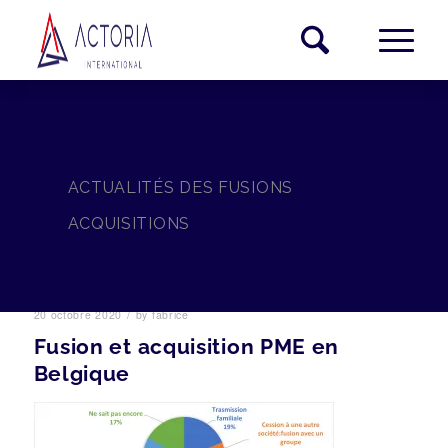
ACTUALITÉS DES FUSIONS
ACQUISITIONS
/
20 octobre 2020
by
fabrice
Fusion et acquisition PME en
Belgique