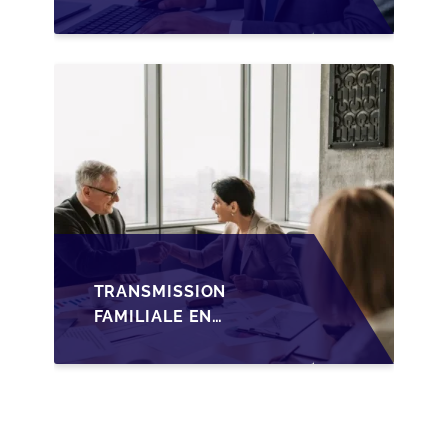
SUCCESSION EN
WALLONIE SUR LA
TRANSMISSION
FAMILIALE DES PME
TRANSMISSION
FAMILIALE EN
WALLONIE :
NOUVELLES
OPPORTUNITÉS GRÂCE
À L’AJUSTEMENT
FISCAL