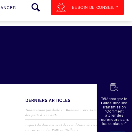
BESOIN DE CONSEIL ?
NANCER
蠟
Téléchargez le
DERNIERS ARTICLES
Guide Inbound
Transmission
Transmission familiale en Wallonie : structurer la cession
"Comment
des parts d’une SRL
attirer des
repreneurs sans
les contacter"
Impact du durcissement des conditions de crédit sur la
transmission des PME en Wallonie