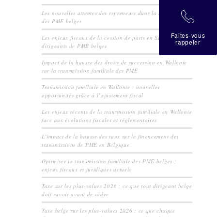
Les nouvelles attentes des repreneurs dans la transmission
拉
des PME belges
Faites-vous
Les enjeux fiscaux de la cession de parts en SRL pour les
rappeler
dirigeants de PME belges
Impact de la hausse des droits de succession en Wallonie
sur la transmission familiale des PME
Transmission familiale en Wallonie : nouvelles
opportunités grâce à l’ajustement fiscal
Les enjeux récents de la transmission familiale en Wallonie
face aux évolutions fiscales et réglementaires
L’impact de la hausse des taux sur le financement des
transmissions de PME en Belgique
Optimiser la transmission familiale des PME belges :
enjeux fiscaux et juridiques actuels
Taxe sur les plus-values 2026 : ce que tout dirigeant belge
doit savoir avant de céder
Taxe belge sur les plus-values 2026 : ce que chaque