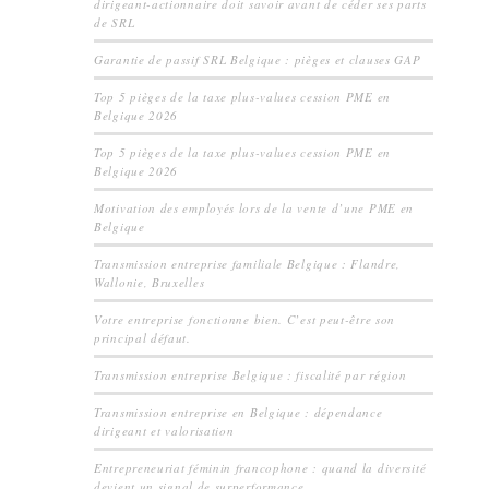
dirigeant-actionnaire doit savoir avant de céder ses parts
de SRL
Garantie de passif SRL Belgique : pièges et clauses GAP
Top 5 pièges de la taxe plus-values cession PME en
Belgique 2026
Top 5 pièges de la taxe plus-values cession PME en
Belgique 2026
Motivation des employés lors de la vente d’une PME en
Belgique
Transmission entreprise familiale Belgique : Flandre,
Wallonie, Bruxelles
Votre entreprise fonctionne bien. C’est peut-être son
principal défaut.
Transmission entreprise Belgique : fiscalité par région
Transmission entreprise en Belgique : dépendance
dirigeant et valorisation
Entrepreneuriat féminin francophone : quand la diversité
devient un signal de surperformance