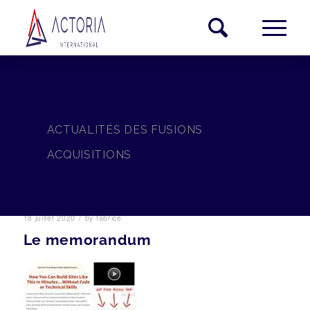
ACTUALITÉS DES FUSIONS
ACQUISITIONS
/
18 juillet 2020
by
fabrice
Le memorandum