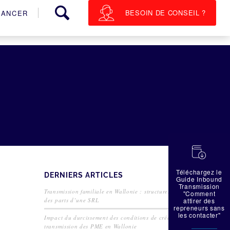
BESOIN DE CONSEIL ?
NANCER
蠟
Téléchargez le
DERNIERS ARTICLES
Guide Inbound
Transmission
Transmission familiale en Wallonie : structurer la cession
"Comment
des parts d’une SRL
attirer des
repreneurs sans
les contacter"
Impact du durcissement des conditions de crédit sur la
transmission des PME en Wallonie