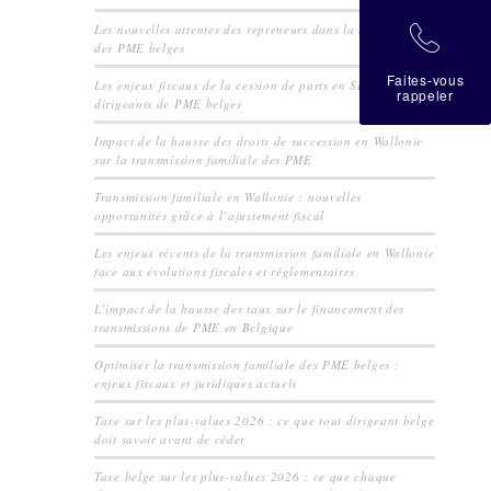
Les nouvelles attentes des repreneurs dans la transmission
拉
des PME belges
Faites-vous
Les enjeux fiscaux de la cession de parts en SRL pour les
rappeler
dirigeants de PME belges
Impact de la hausse des droits de succession en Wallonie
sur la transmission familiale des PME
Transmission familiale en Wallonie : nouvelles
opportunités grâce à l’ajustement fiscal
Les enjeux récents de la transmission familiale en Wallonie
face aux évolutions fiscales et réglementaires
L’impact de la hausse des taux sur le financement des
transmissions de PME en Belgique
Optimiser la transmission familiale des PME belges :
enjeux fiscaux et juridiques actuels
Taxe sur les plus-values 2026 : ce que tout dirigeant belge
doit savoir avant de céder
Taxe belge sur les plus-values 2026 : ce que chaque