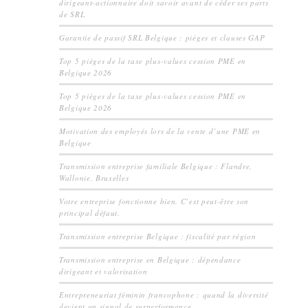
dirigeant-actionnaire doit savoir avant de céder ses parts
de SRL
Garantie de passif SRL Belgique : pièges et clauses GAP
Top 5 pièges de la taxe plus-values cession PME en
Belgique 2026
Top 5 pièges de la taxe plus-values cession PME en
Belgique 2026
Motivation des employés lors de la vente d’une PME en
Belgique
Transmission entreprise familiale Belgique : Flandre,
Wallonie, Bruxelles
Votre entreprise fonctionne bien. C’est peut-être son
principal défaut.
Transmission entreprise Belgique : fiscalité par région
Transmission entreprise en Belgique : dépendance
dirigeant et valorisation
Entrepreneuriat féminin francophone : quand la diversité
devient un signal de surperformance