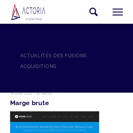
ACTUALITÉS DES FUSIONS
ACQUISITIONS
/
18 juillet 2020
by
fabrice
Marge brute