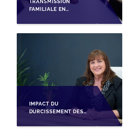
TRANSMISSION
FAMILIALE EN
WALLONIE :
STRUCTURER LA
CESSION DES PARTS
D'UNE SRL
IMPACT DU
DURCISSEMENT DES
CONDITIONS DE
CRÉDIT SUR LA
TRANSMISSION DES