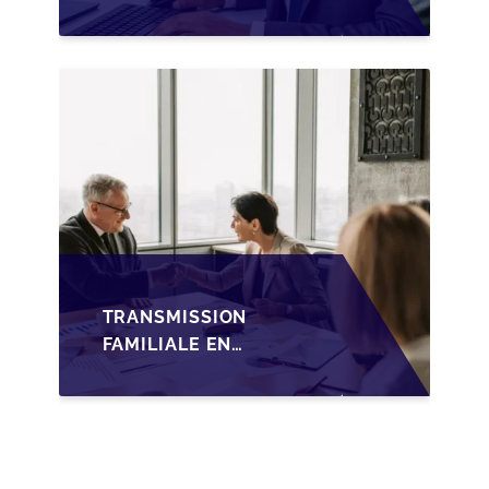
SUCCESSION EN
WALLONIE SUR LA
TRANSMISSION
FAMILIALE DES PME
TRANSMISSION
FAMILIALE EN
WALLONIE :
NOUVELLES
OPPORTUNITÉS GRÂCE
À L’AJUSTEMENT
FISCAL