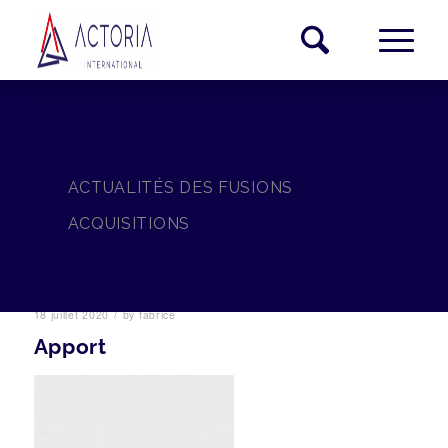
ACTUALITÉS DES FUSIONS
ACQUISITIONS
/
18 juillet 2020
by
fabrice
Apport