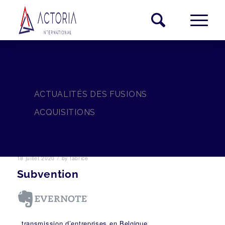
ACTUALITÉS DES FUSIONS
ACQUISITIONS
/
18 juillet 2020
by
fabrice
Subvention
, transmission d’entreprises en Belgique