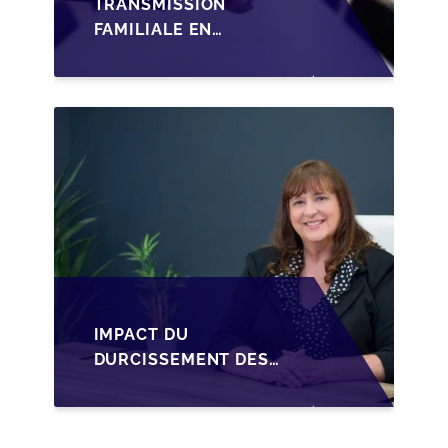
TRANSMISSION
FAMILIALE EN
WALLONIE :
STRUCTURER LA
CESSION DES PARTS
D'UNE SRL
IMPACT DU
DURCISSEMENT DES
CONDITIONS DE
CRÉDIT SUR LA
TRANSMISSION DES