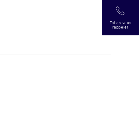
拉
Faites-vous
rappeler