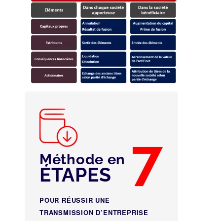
Téléchargez le Guide stratégique
Par la concentration
« Comment booster sa
croissance »
Par la diversification
7
Méthode en
ÉTAPES
POUR RÉUSSIR UNE
TRANSMISSION D’ENTREPRISE