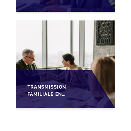
SUCCESSION EN
WALLONIE SUR LA
TRANSMISSION
FAMILIALE DES PME
TRANSMISSION
FAMILIALE EN
WALLONIE :
NOUVELLES
OPPORTUNITÉS GRÂCE
À L’AJUSTEMENT
FISCAL