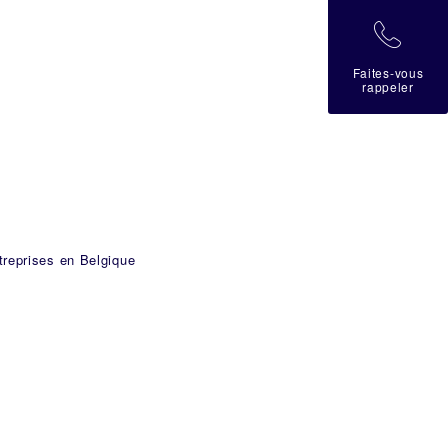
拉
Faites-vous
rappeler
treprises en Belgique