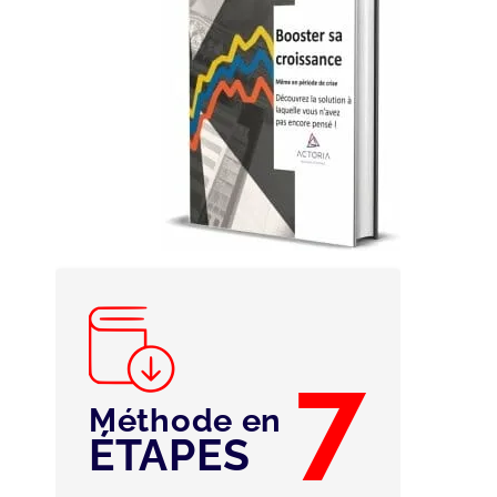
croissance »
Par la diversification
7
Méthode en
ÉTAPES