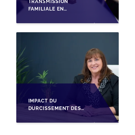
TRANSMISSION
FAMILIALE EN
WALLONIE :
STRUCTURER LA
CESSION DES PARTS
D'UNE SRL
IMPACT DU
DURCISSEMENT DES
CONDITIONS DE
CRÉDIT SUR LA
TRANSMISSION DES