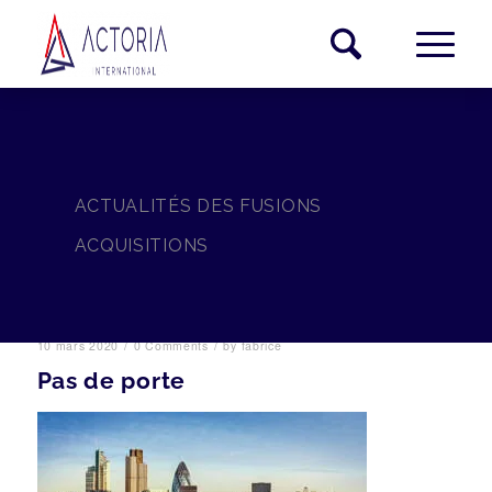
ACTUALITÉS DES FUSIONS
ACQUISITIONS
/
/
10 mars 2020
0 Comments
by
fabrice
Pas de porte