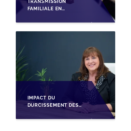
TRANSMISSION
FAMILIALE EN
WALLONIE :
STRUCTURER LA
CESSION DES PARTS
D'UNE SRL
IMPACT DU
DURCISSEMENT DES
CONDITIONS DE
CRÉDIT SUR LA
TRANSMISSION DES