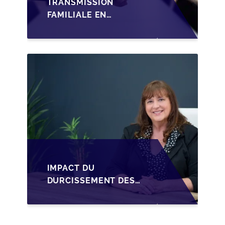
TRANSMISSION
FAMILIALE EN
WALLONIE :
STRUCTURER LA
CESSION DES PARTS
D'UNE SRL
IMPACT DU
DURCISSEMENT DES
CONDITIONS DE
CRÉDIT SUR LA
TRANSMISSION DES