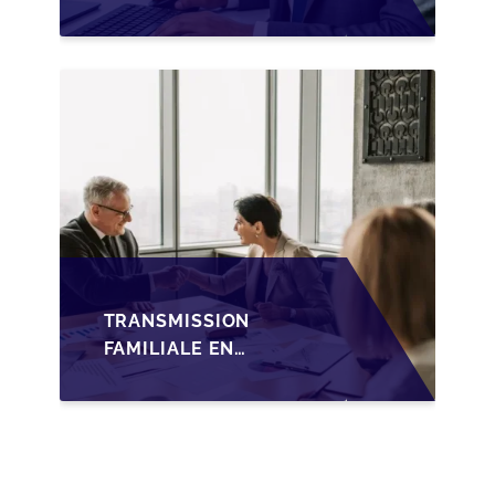
SUCCESSION EN
WALLONIE SUR LA
TRANSMISSION
FAMILIALE DES PME
TRANSMISSION
FAMILIALE EN
WALLONIE :
NOUVELLES
OPPORTUNITÉS GRÂCE
À L’AJUSTEMENT
FISCAL