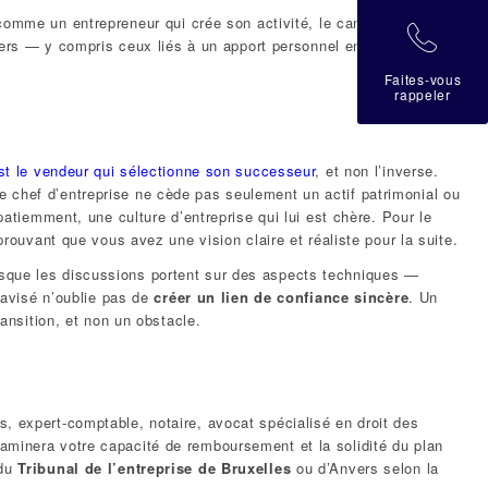
comme un entrepreneur qui crée son activité, le candidat à la reprise
拉
nciers — y compris ceux liés à un apport personnel en fonds propres —
Faites-vous
rappeler
st le vendeur qui sélectionne son successeur
, et non l’inverse.
 chef d’entreprise ne cède pas seulement un actif patrimonial ou
patiemment, une culture d’entreprise qui lui est chère. Pour le
prouvant que vous avez une vision claire et réaliste pour la suite.
sque les discussions portent sur des aspects techniques —
 avisé n’oublie pas de
créer un lien de confiance sincère
. Un
ransition, et non un obstacle.
, expert-comptable, notaire, avocat spécialisé en droit des
aminera votre capacité de remboursement et la solidité du plan
 du
Tribunal de l’entreprise de Bruxelles
ou d’Anvers selon la