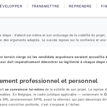
ÉVELOPPER
TRANSMETTRE
REPRENDRE
FI
étape : d'abord soi-même et son entourage de la viabilité du projet,
vec des arguments adaptés. Le succès repose sur la confiance et une s
un terrain vierge où les candidats acquéreurs seraient accueillis 
eur doit impérativement démontrer sa légitimité à chaque étape 
gement professionnel et personnel
doit
se convaincre lui-même
de la solidité de son projet. La reprise d
derables. En Belgique, le cadre juridique applicable — notamment le
C
 la SRL (anciennement SPRL avant la réforme), qui peut désormais êt
e sans conviction profonde, c’est s’exposer à l’échec.