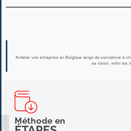
Acheter une entreprise en Belgique exige de convaincre à cha
sa vision, enfin les
Méthode en
6 clés pour identifier
ÉTAPES
le repreneur idéal de