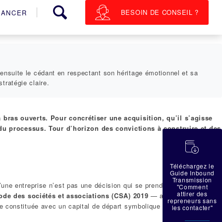
BESOIN DE CONSEIL ?
NANCER
 ensuite le cédant en respectant son héritage émotionnel et sa
tratégie claire.
à bras ouverts. Pour concrétiser une acquisition, qu’il s’agisse
du processus. Tour d’horizon des convictions à construire et des
蠟
Téléchargez le
Guide Inbound
Transmission
’une entreprise n’est pas une décision qui se prend à la légère : elle
"Comment
attirer des
ode des sociétés et associations (CSA) 2019
— a profondément
repreneurs sans
re constituée avec un capital de départ symbolique d’1 EUR. Cette
les contacter"