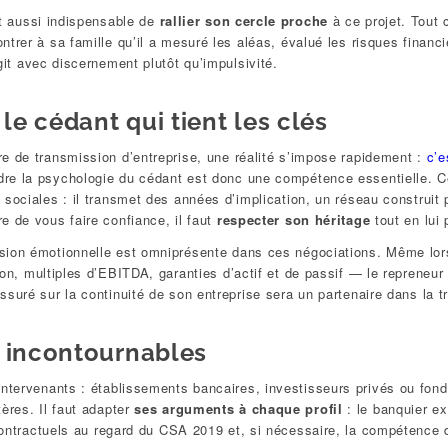
ut aussi indispensable de
rallier son cercle proche
à ce projet. Tout 
ntrer à sa famille qu’il a mesuré les aléas, évalué les risques fina
agit avec discernement plutôt qu’impulsivité.
 le cédant qui tient les clés
e de transmission d’entreprise, une réalité s’impose rapidement :
c’e
re la psychologie du cédant est donc une compétence essentielle. Ce
 sociales : il transmet des années d’implication, un réseau construit 
e de vous faire confiance, il faut
respecter son héritage
tout en lui 
sion émotionnelle est omniprésente dans ces négociations. Même lor
ion, multiples d’EBITDA, garanties d’actif et de passif — le repreneur
ssuré sur la continuité de son entreprise sera un partenaire dans la t
 incontournables
tervenants : établissements bancaires, investisseurs privés ou fonds
ères. Il faut adapter
ses arguments à chaque profil
: le banquier ex
 contractuels au regard du CSA 2019 et, si nécessaire, la compétence