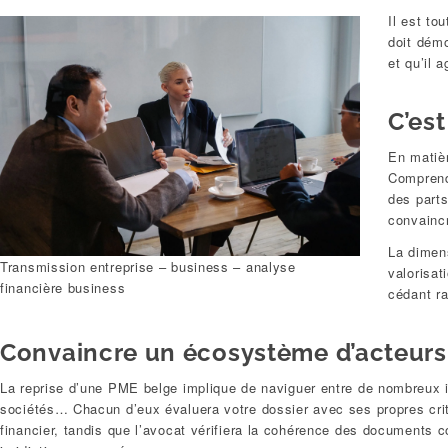
Il est to
doit démo
et qu’il 
C’est
En matièr
Comprend
des parts
convaincr
La dimen
Transmission entreprise – business – analyse
valorisat
financière business
cédant ra
Convaincre un écosystème d’acteurs
La reprise d’une PME belge implique de naviguer entre de nombreux in
sociétés… Chacun d’eux évaluera votre dossier avec ses propres crit
financier, tandis que l’avocat vérifiera la cohérence des documents